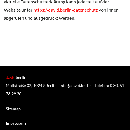
aktuelle Datenschutzerklärung kann jederzeit auf der
Website unter
https://
david.berlin
/datenschutz
von Ihnen
abgerufen und ausgedruckt werden.
david
berlin
Mollstraße 32, 10249 Berlin |
info@david.berlin
| Telefon:
0 30. 61
78 99 30
Sitemap
Impressum