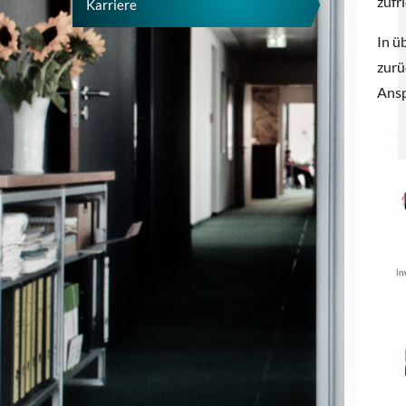
zufr
Karriere
In ü
zurü
Ansp