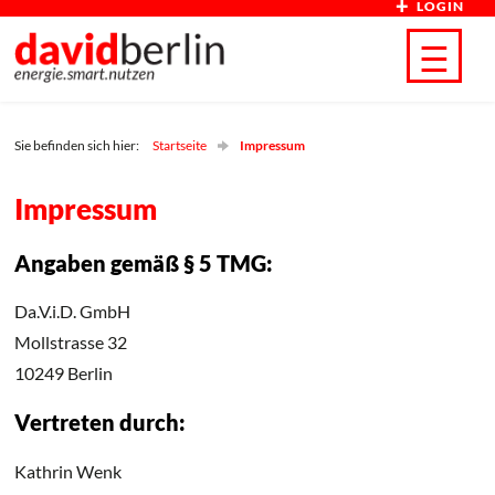
LOGIN
Direkt zum Inhalt
☰
Sie befinden sich hier:
Startseite
Impressum
Impressum
Angaben gemäß § 5 TMG:
Da.V.i.D. GmbH
Mollstrasse 32
10249 Berlin
Vertreten durch:
Kathrin Wenk