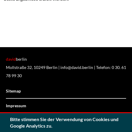
david
berlin
Mollstraße 32, 10249 Berlin |
info@david.berlin
| Telefon:
0 30. 61
78 99 30
Sitemap
Impressum
Bitte stimmen Sie der Verwendung von Cookies und
Haftungsausschluss
Google Analytics zu.